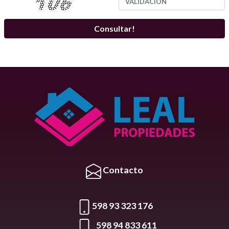
Contacto
598 93 323 176
598 94 833 611