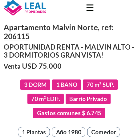
Apartamento Malvin Norte, ref:
206115
OPORTUNIDAD RENTA - MALVIN ALTO -
3 DORMITORIOS GRAN VISTA!
USD
75.000
Venta
3
DORM
1
BAÑO
70
m² SUP.
70
m² EDIF.
Barrio Privado
Gastos comunes $
6.745
1 Plantas
Año 1980
Comedor