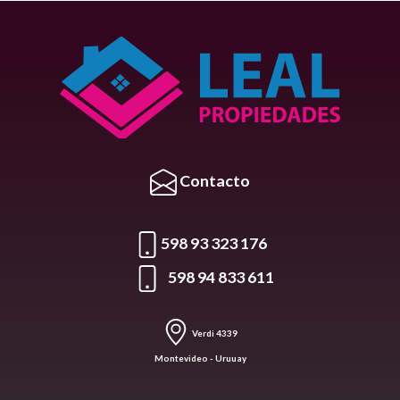
Contacto
598 93 323 176
598 94 833 611
Verdi 4339
Montevideo - Uruuay