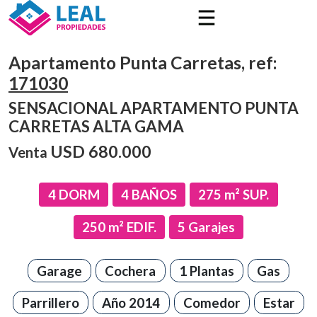
Apartamento Punta Carretas, ref:
171030
SENSACIONAL APARTAMENTO PUNTA
CARRETAS ALTA GAMA
USD
680.000
Venta
4
DORM
4
BAÑOS
275
m² SUP.
250
m² EDIF.
5
Garajes
Garage
Cochera
1 Plantas
Gas
Parrillero
Año 2014
Comedor
Estar