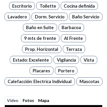
Escritorio
Toilette
Cocina definida
Lavadero
Dorm. Servicio
Baño Servicio
Baño en Suite
Barbacoa
9 mts de frente
Al Frente
Prop. Horizontal
Terraza
Estado: Excelente
Vigilancia
Vista
Placares
Portero
Calefacción: Electrica Individual
Mascotas
Video
Fotos
Mapa