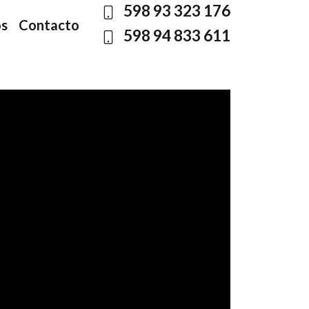
598 93 323 176
os
Contacto
598 94 833 611