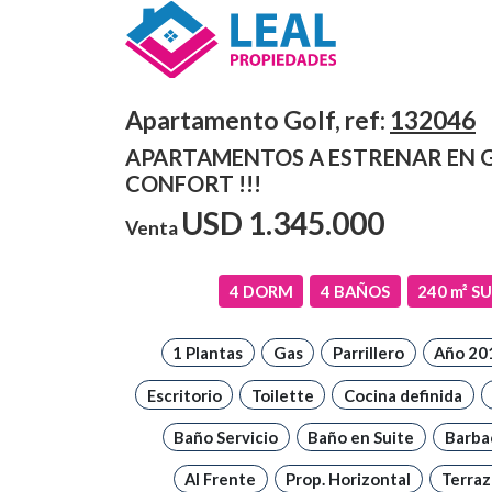
Apartamento Golf, ref:
132046
APARTAMENTOS A ESTRENAR EN GO
CONFORT !!!
USD
1.345.000
Venta
4
DORM
4
BAÑOS
240
m² SU
1 Plantas
Gas
Parrillero
Año 20
Escritorio
Toilette
Cocina definida
Baño Servicio
Baño en Suite
Barba
Al Frente
Prop. Horizontal
Terraz