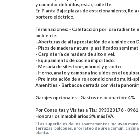
y comedor definidos, estar, toilette.
En Planta Baja: plazas de estacionamiento, Reja
portero eléctrico.
Terminaciones: - Calefacción por losa radiante e
ambiente.
- Aberturas de alta prestación de aluminio con 
- Pisos de madera natural plastificados semi mat
- Carpintería de madera de alto nivel.
- Equipamiento de cocina importado.
- Mesada de silestone, mármol y granito.
- Horno, anafe y campana incluidos en el equipa
- Pre instalación de aire acondicionado multi-spl
Amenities:- Barbacoa cerrada con vista panorámi
Garajes opcionales - Gastos de ocupación: 4%
Por Consultas y Visitas a Tls.: 093323176 - 096
Honorarios inmobiliarios 3% más IVA.
*
Las superficies de los apartamentos incluyen muros
terrazas, balcones, prorrateo de área común, circul
planta.