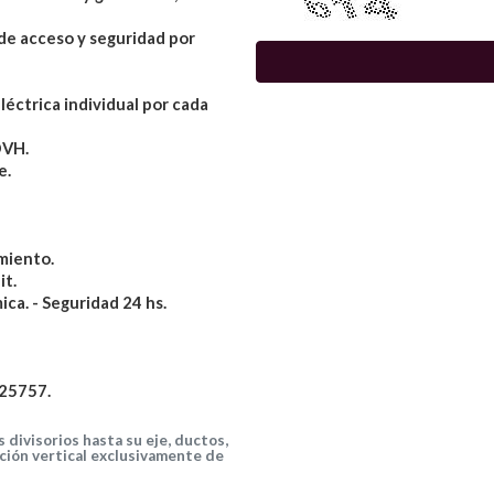
 de acceso y seguridad por
léctrica individual por cada
DVH.
e.
miento.
it.
ca. - Seguridad 24 hs.
125757.
 divisorios hasta su eje, ductos,
ación vertical exclusivamente de