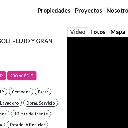
Propiedades
Proyectos
Nosotr
Video
Fotos
Mapa
LF - LUJO Y GRAN
P.
230
m² EDIF.
19
Comedor
Estar
Lavadero
Dorm. Servicio
coa
12 mts de frente
a
Estado: A Reciclar